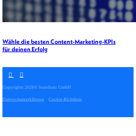
Wähle die besten Content-Marketing-KPIs
für deinen Erfolg
Copyrights 2026© brandsatz GmbH
Datenschutzerklärung
Cookie-Richtlinie